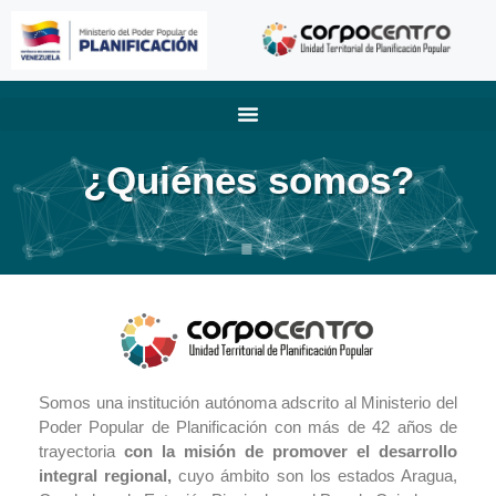
¿Quiénes somos?
.
Somos una institución autónoma adscrito al Ministerio del
Poder Popular de Planificación con más de 42 años de
trayectoria
con la misión de
promover el desarrollo
integral regional,
cuyo ámbito son los estados Aragua,