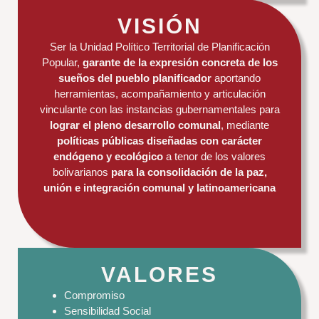
VISIÓN
Ser la Unidad Político Territorial de Planificación
Popular,
garante de la expresión concreta de los
sueños del pueblo planificador
aportando
herramientas, acompañamiento y articulación
vinculante con las instancias gubernamentales para
lograr el pleno desarrollo comunal
, mediante
políticas públicas diseñadas con carácter
endógeno
y ecológico
a tenor de los valores
bolivarianos
para la consolidación de la paz,
unión e integración comunal y latinoamericana
VALORES
Compromiso
Sensibilidad Social