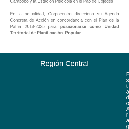
Carabobo y la Estación Piscicola en el Pao de Cojedes
En la actualidad, Corpocentro direcciona su Agenda
Concreta de Acción en concordancia con el Plan de la
Patria 2019-2025 para
posicionarse como Unidad
Territorial de Planificación Popular
Región Central
s
t
r